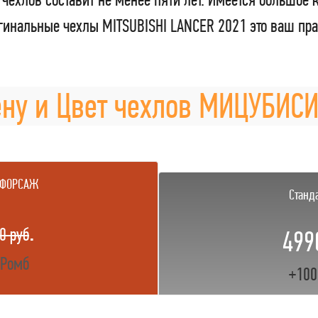
инальные чехлы MITSUBISHI LANCER 2021 это ваш пра
ну и Цвет чехлов МИЦУБИС
 ФОРСАЖ
Станд
.
0 руб
499
 Ромб
+100