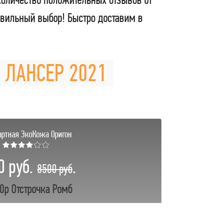
вильный выбор! Быстро доставим в
И ЛАНСЕР 2021
артная ЭкоКожа Оригон
★★★★☆☆
0 руб.
.
8500 руб
0р Отстрочка Ромб