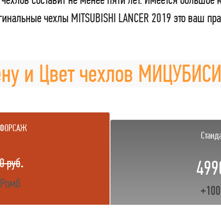
инальные чехлы MITSUBISHI LANCER 2019 это ваш пра
ну и Цвет чехлов МИЦУБИС
 ФОРСАЖ
Станд
.
0 руб
499
 Ромб
+100