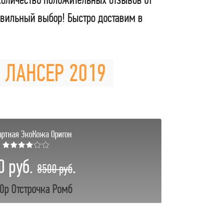
вильный выбор! Быстро доставим в
И ЛАНСЕР 2019
артная ЭкоКожа Оригон
★★★★☆☆
0 руб.
.
8500 руб
0р Отстрочка Ромб